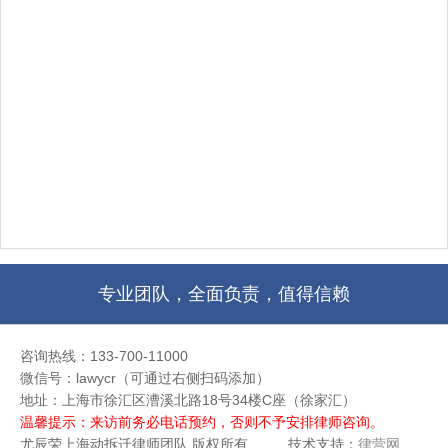
定来履行的一方，应承担违……
专业团队，全面负责，值得信赖
咨询热线：133-700-11000
微信号：lawycr（可通过右侧扫码添加）
地址：上海市徐汇区漕溪北路18号34楼C座（徐家汇）
温馨提示：来访前务必电话预约，否则不予安排律师咨询。
尤辰荣上海动拆迁律师团队 版权所有
技术支持：
律营网