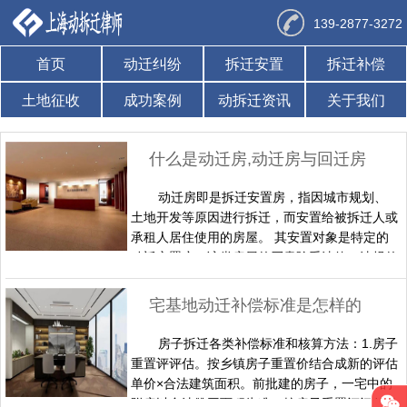
139-2877-3272
首页
动迁纠纷
拆迁安置
拆迁补偿
土地征收
成功案例
动拆迁资讯
关于我们
什么是动迁房,动迁房与回迁房的区别
动迁房即是拆迁安置房，指因城市规划、
土地开发等原因进行拆迁，而安置给被拆迁人或
承租人居住使用的房屋。 其安置对象是特定的
动迁安置户，该类房屋的买卖除受法律、法规的
规范之外，还受到当地政府相关的地方政策约
束。所以和一般的商品房交易有很大的不同。
宅基地动迁补偿标准是怎样的
动迁房与回迁房的区别 拆迁回迁房是指在原地
拆迁安置的房屋。 拆迁安置房，是指在人民政
房子拆迁各类补偿标准和核算方法：1.房子
府实施土地储备地块、非经营性公益性项目建
重置评评估。按乡镇房子重置价结合成新的评估
设、城市……
单价×合法建筑面积。前批建的房子，一宅中的
附房以合法赞同面积为准，按房子重置评评估补