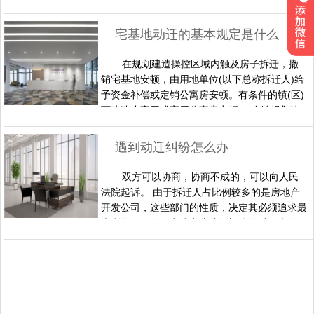
偿，不作安顿。超越合法赞同部分作为违章建
筑，不予补偿。 后批建的房子，不再另计附房
宅基地动迁的基本规定是什么
面积，超越批建的部分按违章处理，不予补偿。
缺乏批建面积的，以实践面积为准。房子装修评
在规划建造操控区域内触及房子拆迁，撤
估值。隶属物补偿。各类隶属物补偿的详细标准
销宅基地安顿，由用地单位(以下总称拆迁人)给
由各镇(区)自行合理……
予资金补偿或定销公寓房安顿。有条件的镇(区)
可建造小高层或高层公寓房安顿。 乡镇规划建
造操控区域外乡村居民房子拆迁可挑选自建房安
顿，但应在规划断定的新乡村会集寓居点建房，
遇到动迁纠纷怎么办
鼓舞放弃宅基地挑选定销公寓房安顿。对整村整
组征地拆迁的以及无地组拆迁的，一概施行定销
双方可以协商，协商不成的，可以向人民
公寓房安顿。 房子拆迁补偿安顿依照本方法施
法院起诉。 由于拆迁人占比例较多的是房地产
行属地处理。……
开发公司，这些部门的性质，决定其必须追求最
大利润，因此，实践中这些部门往往以低廉的价
格拆迁原居民住宅，对拆迁人的补偿费用往往过
低或者违反拆迁安置合同没有进行有关补偿，这
类纠纷诉至法院的也很多。对于补偿纠纷的处
理，在审理时，如果拆迁安置合同有约定，应按
照拆迁安置合同的约定来处理;没有按照合同约